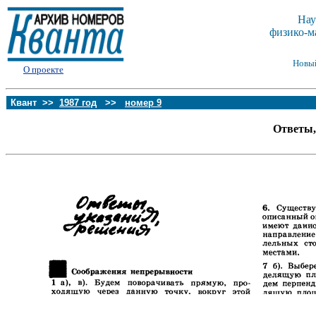
Нау
физико-м
Новы
О проекте
Квант >>
1987 год
>>
номер 9
Ответы,