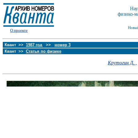
Нау
физико-м
Новы
О проекте
Квант >>
1987 год
>>
номер 3
Квант >>
Статья по физике
Крутогин Д. ,