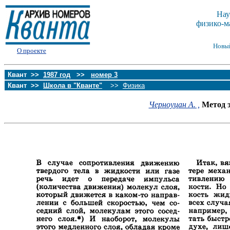
Нау
физико-м
Новы
О проекте
Квант >>
1987 год
>>
номер 3
Квант >>
Школа в "Кванте"
>>
Физика
Черноуцан А. ,
Метод 