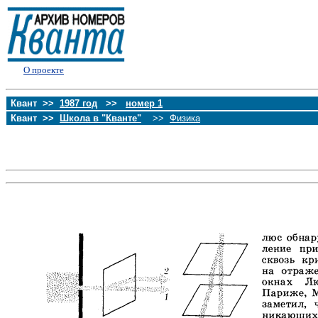
О проекте
Квант >>
1987 год
>>
номер 1
Квант >>
Школа в "Кванте"
>>
Физика