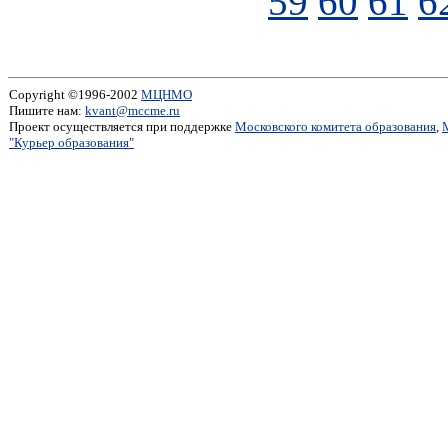
59
60
61
6
Copyright ©1996-2002
МЦНМО
Пишите нам:
kvant@mccme.ru
Проект осуществляется при поддержке
Московского комитета образования
,
"Курьер образования"