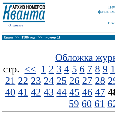
Нау
физико-м
Новы
О проекте
Квант >>
1986 год
>>
номер 11
Обложка жур
стp.
<<
1
2
3
4
5
6
7
8
9
21
22
23
24
25
26
27
28
2
40
41
42
43
44
45
46
47
4
59
60
61
6