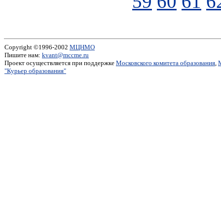
59
60
61
6
Copyright ©1996-2002
МЦНМО
Пишите нам:
kvant@mccme.ru
Проект осуществляется при поддержке
Московского комитета образования
,
"Курьер образования"