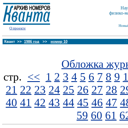
Нау
физико-м
Новы
О проекте
Квант >>
1986 год
>>
номер 10
Обложка жур
стp.
<<
1
2
3
4
5
6
7
8
9
21
22
23
24
25
26
27
28
2
40
41
42
43
44
45
46
47
4
59
60
61
6