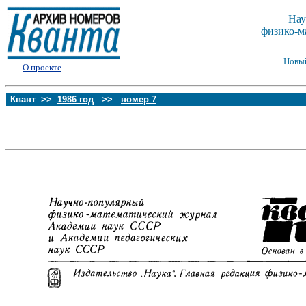
Нау
физико-м
Новы
О проекте
Квант >>
1986 год
>>
номер 7