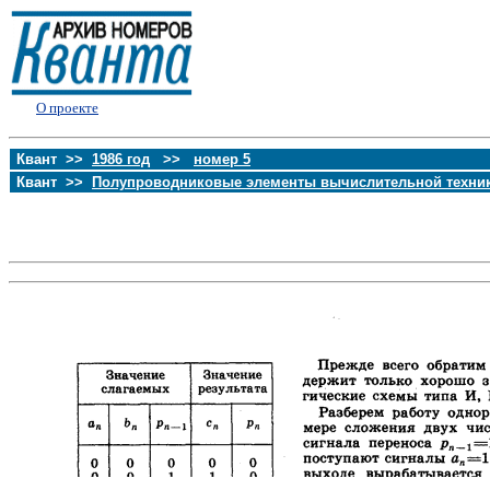
О проекте
Квант >>
1986 год
>>
номер 5
Квант >>
Полупроводниковые элементы вычислительной техни