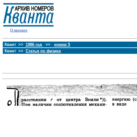
О проекте
Квант >>
1986 год
>>
номер 5
Квант >>
Статья по физике