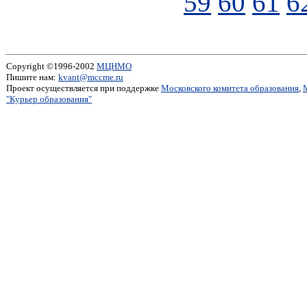
59
60
61
6
Copyright ©1996-2002
МЦНМО
Пишите нам:
kvant@mccme.ru
Проект осуществляется при поддержке
Московского комитета образования
,
"Курьер образования"