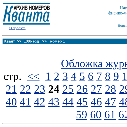
Нау
физико-м
Новы
О проекте
Квант >>
1986 год
>>
номер 1
Обложка жур
стp.
<<
1
2
3
4
5
6
7
8
9
21
22
23
24
25
26
27
28
2
40
41
42
43
44
45
46
47
4
59
60
61
6