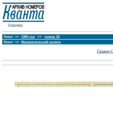
О проекте
Квант >>
1985 год
>>
номер 10
Квант >>
Математический кружок
Гашков С.