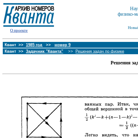
Нау
физико-м
Новы
О проекте
Квант >>
1985 год
>>
номер 9
Квант >>
Задачник "Кванта"
>>
Решения задач по физике
Решения за