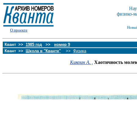
Нау
физико-м
Новы
О проекте
Квант >>
1985 год
>>
номер 9
Квант >>
Школа в "Кванте"
>>
Физика
Кикоин А. ,
Хаотичность моле