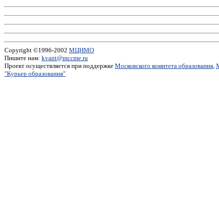
Copyright ©1996-2002
МЦНМО
Пишите нам:
kvant@mccme.ru
Проект осуществляется при поддержке
Московского комитета образования
,
"Курьер образования"