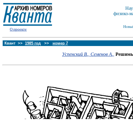
Нау
физико-м
Новы
О проекте
Квант >>
1985 год
>>
номер 7
Успенский В.,
Семенов А.,
Решимы