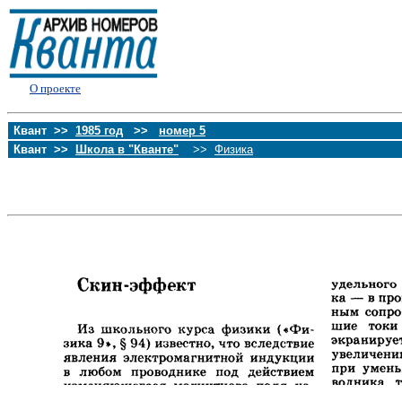
О проекте
Квант >>
1985 год
>>
номер 5
Квант >>
Школа в "Кванте"
>>
Физика