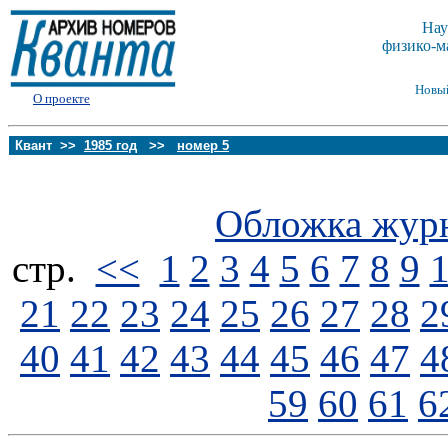
Нау
физико-м
Новы
О проекте
Квант >>
1985 год
>>
номер 5
Обложка жур
стp.
<<
1
2
3
4
5
6
7
8
9
21
22
23
24
25
26
27
28
2
40
41
42
43
44
45
46
47
4
59
60
61
6