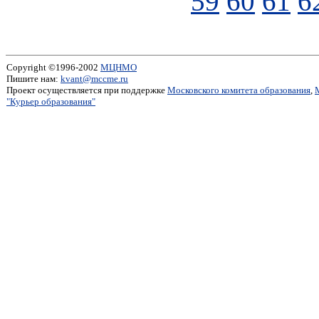
59
60
61
6
Copyright ©1996-2002
МЦНМО
Пишите нам:
kvant@mccme.ru
Проект осуществляется при поддержке
Московского комитета образования
,
"Курьер образования"