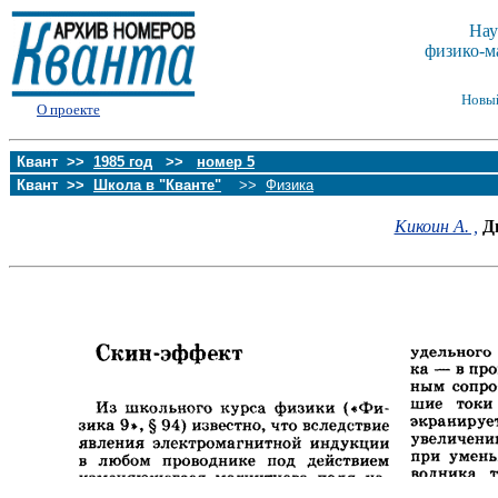
Нау
физико-м
Новы
О проекте
Квант >>
1985 год
>>
номер 5
Квант >>
Школа в "Кванте"
>>
Физика
Кикоин А. ,
Д