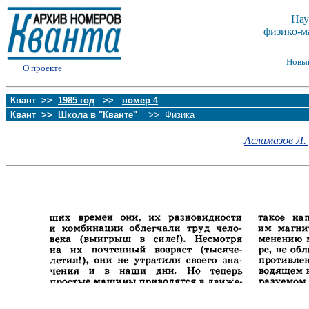
Нау
физико-м
Новы
О проекте
Квант >>
1985 год
>>
номер 4
Квант >>
Школа в "Кванте"
>>
Физика
Асламазов Л. 