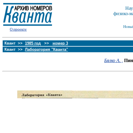
Нау
физико-м
Новы
О проекте
Квант >>
1985 год
>>
номер 3
Квант >>
Лаборатория "Кванта"
Бялко А. ,
Пин