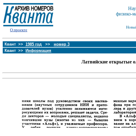
Нау
физико-м
Новы
О проекте
Квант >>
1985 год
>>
номер 3
Квант >>
Информация
Латвийские открытые о