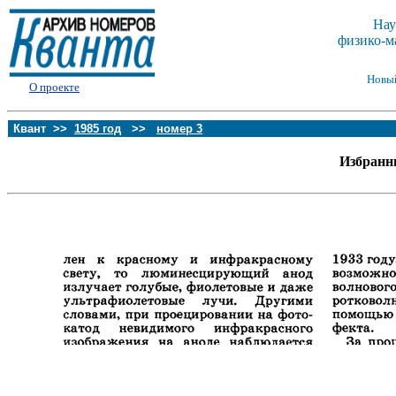
Нау
физико-м
Новы
О проекте
Квант >>
1985 год
>>
номер 3
Избранн