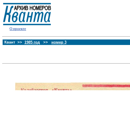
О проекте
Квант >>
1985 год
>>
номер 3