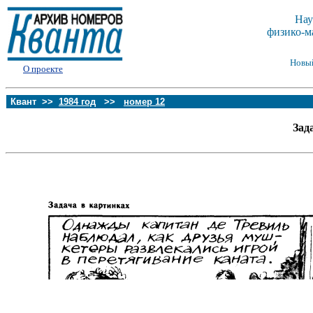
Нау
физико-м
Новы
О проекте
Квант >>
1984 год
>>
номер 12
Зад