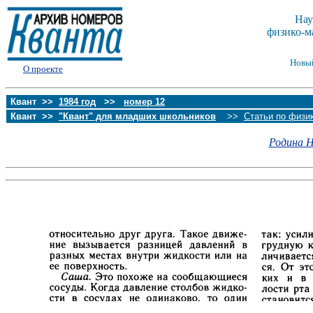
Нау
физико-м
Новы
О проекте
Квант >>
1984 год
>>
номер 12
Квант >>
"Квант" для младших школьников
>>
Статьи по физи
Родина Н.