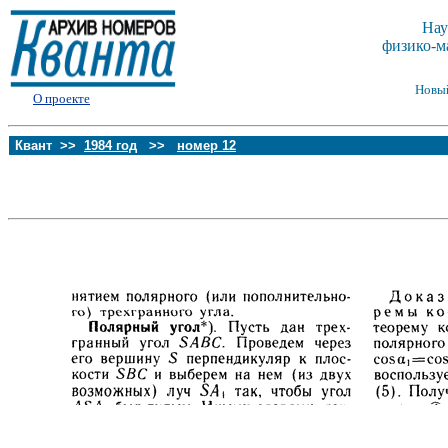
Нау
физико-м
Новы
О проекте
Квант >>
1984 год
>>
номер 12