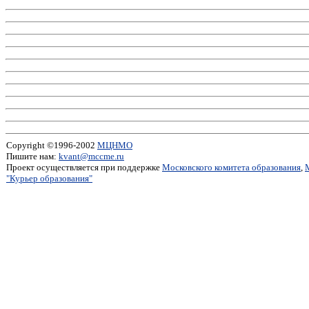
Copyright ©1996-2002
МЦНМО
Пишите нам:
kvant@mccme.ru
Проект осуществляется при поддержке
Московского комитета образования
,
"Курьер образования"