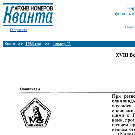
Нау
физико-м
Новы
О проекте
Квант >>
1984 год
>>
номер 11
XVIII В