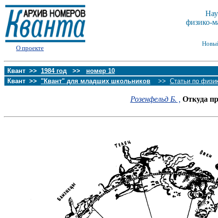
Нау
физико-м
Новы
О проекте
Квант >>
1984 год
>>
номер 10
Квант >>
"Квант" для младших школьников
>>
Статьи по физи
Розенфельд Б. ,
Откуда пр