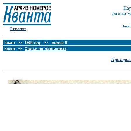
Нау
физико-м
Новы
О проекте
Квант >>
1984 год
>>
номер 9
Квант >>
Статьи по математике
Прохоров 