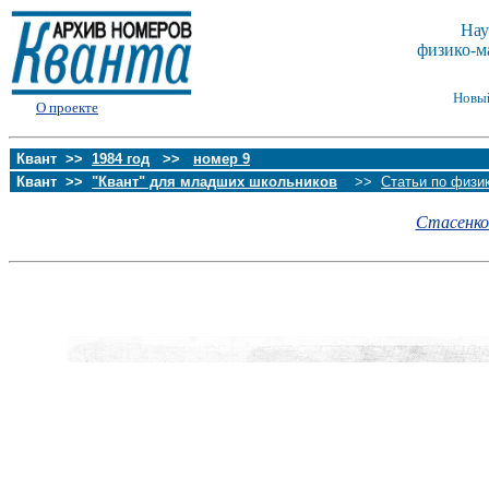
Нау
физико-м
Новы
О проекте
Квант >>
1984 год
>>
номер 9
Квант >>
"Квант" для младших школьников
>>
Статьи по физи
Стасенко 