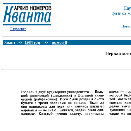
Нау
физико-м
Новы
О проекте
Квант >>
1984 год
>>
номер 9
Первая мат