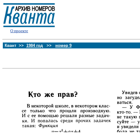
О проекте
Квант >>
1984 год
>>
номер 9