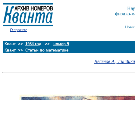
Нау
физико-м
Новы
О проекте
Квант >>
1984 год
>>
номер 9
Квант >>
Статьи по математике
Веселов А.,
Гиндикин