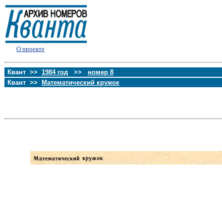
О проекте
Квант >>
1984 год
>>
номер 8
Квант >>
Математический кружок