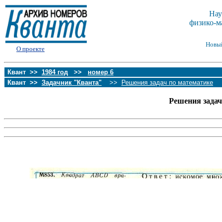
Нау
физико-м
Новы
О проекте
Квант >>
1984 год
>>
номер 6
Квант >>
Задачник "Кванта"
>>
Решения задач по математике
Решения зада