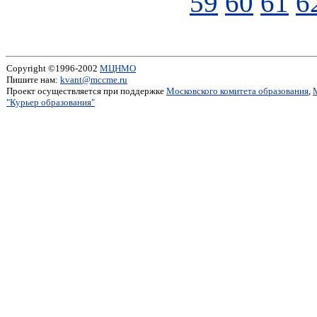
59
60
61
6
Copyright ©1996-2002
МЦНМО
Пишите нам:
kvant@mccme.ru
Проект осуществляется при поддержке
Московского комитета образования
,
"Курьер образования"