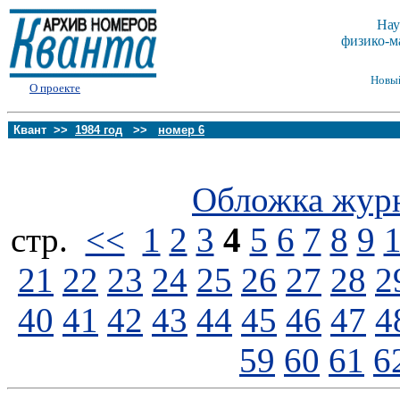
Нау
физико-м
Новы
О проекте
Квант >>
1984 год
>>
номер 6
Обложка жур
стp.
<<
1
2
3
4
5
6
7
8
9
21
22
23
24
25
26
27
28
2
40
41
42
43
44
45
46
47
4
59
60
61
6