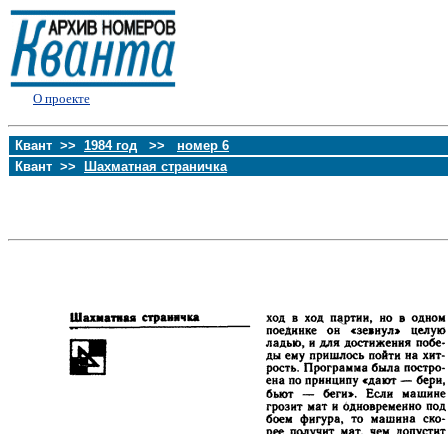
О проекте
Квант >>
1984 год
>>
номер 6
Квант >>
Шахматная страничка