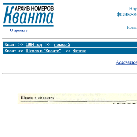
Нау
физико-м
Новы
О проекте
Квант >>
1984 год
>>
номер 5
Квант >>
Школа в "Кванте"
>>
Физика
Асламазов