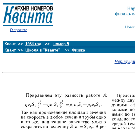
Нау
физико-м
Новы
О проекте
Квант >>
1984 год
>>
номер 5
Квант >>
Школа в "Кванте"
>>
Физика
Черноуцан