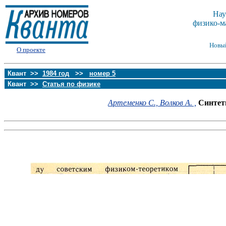
Нау
физико-м
Новы
О проекте
Квант >>
1984 год
>>
номер 5
Квант >>
Статья по физике
Артеменко С.,
Волков А. ,
Синтет