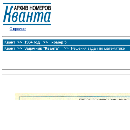
О проекте
Квант >>
1984 год
>>
номер 5
Квант >>
Задачник "Кванта"
>>
Решения задач по математике