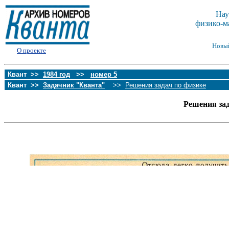
Нау
физико-м
Новы
О проекте
Квант >>
1984 год
>>
номер 5
Квант >>
Задачник "Кванта"
>>
Решения задач по физике
Решения за