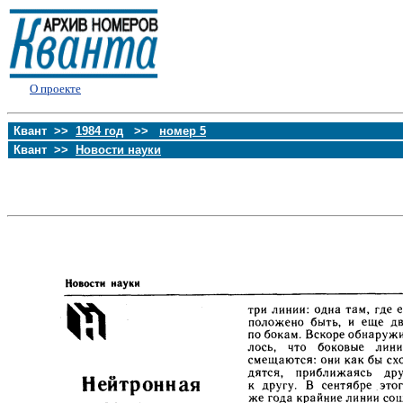
О проекте
Квант >>
1984 год
>>
номер 5
Квант >>
Новости науки