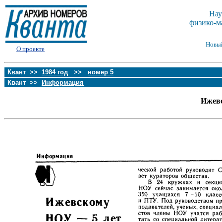
Нау
физико-м
Новы
О проекте
Квант >>
1984 год
>>
номер 5
Квант >>
Информация
Ижевс