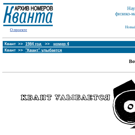
Нау
физико-м
Новы
О проекте
Квант >>
1984 год
>>
номер 4
Квант >>
"Квант" улыбается
Во