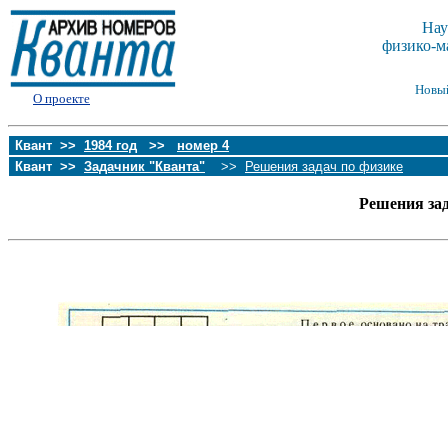
Нау
физико-м
Новы
О проекте
Квант >>
1984 год
>>
номер 4
Квант >>
Задачник "Кванта"
>>
Решения задач по физике
Решения за