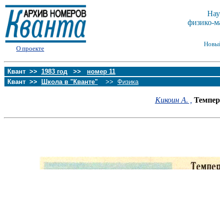
Нау
физико-м
Новы
О проекте
Квант >>
1983 год
>>
номер 11
Квант >>
Школа в "Кванте"
>>
Физика
Кикоин А. ,
Темпер