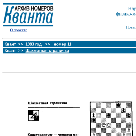
Нау
физико-м
Новы
О проекте
Квант >>
1983 год
>>
номер 11
Квант >>
Шахматная страничка