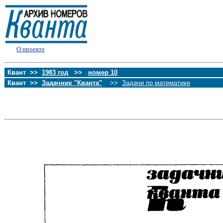
О проекте
Квант >>
1983 год
>>
номер 10
Квант >>
Задачник "Кванта"
>>
Задачи по математике