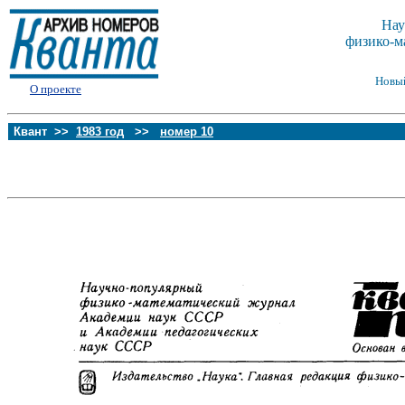
Нау
физико-м
Новы
О проекте
Квант >>
1983 год
>>
номер 10