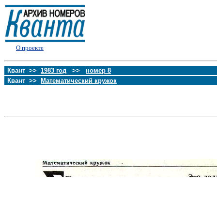
О проекте
Квант >>
1983 год
>>
номер 8
Квант >>
Математический кружок